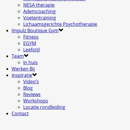
NESA therapie
Ademcoaching
Voetentraining
Lichaamsgerichte Psychotherapie
Impulz Boutique Gym
Fitness
EGYM
Leefstijl
Team
In huis
Werken Bij
Inspiratie
Video’s
Blog
Reviews
Workshops
Locatie rondleiding
Contact