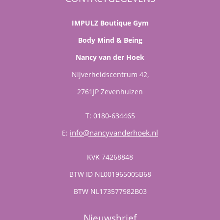
IMPULZ Boutique Gym
Body Mind & Being
Nancy van der Hoek
Nijverheidscentrum 42,
2761JP Zevenhuizen
T: 0180-634465
info@nancyvanderhoek.nl
E:
KVK 74268848
BTW ID NL001965005B68
BTW NL173577982B03
Nieuwsbrief