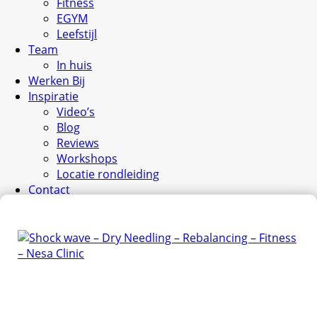
Fitness
EGYM
Leefstijl
Team
In huis
Werken Bij
Inspiratie
Video’s
Blog
Reviews
Workshops
Locatie rondleiding
Contact