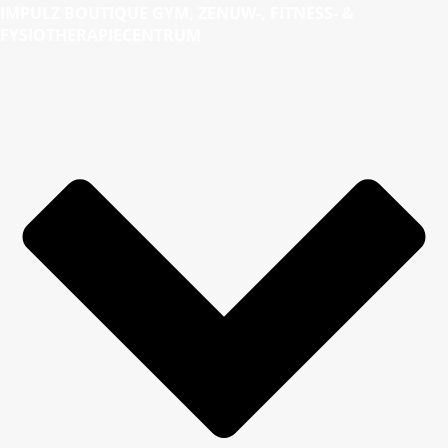
IMPULZ BOUTIQUE GYM, ZENUW-, FITNESS- &
FYSIOTHERAPIECENTRUM