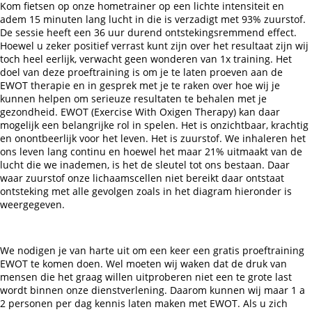
Kom fietsen op onze hometrainer op een lichte intensiteit en
adem 15 minuten lang lucht in die is verzadigt met 93% zuurstof.
De sessie heeft een 36 uur durend ontstekingsremmend effect.
Hoewel u zeker positief verrast kunt zijn over het resultaat zijn wij
toch heel eerlijk, verwacht geen wonderen van 1x training. Het
doel van deze proeftraining is om je te laten proeven aan de
EWOT therapie en in gesprek met je te raken over hoe wij je
kunnen helpen om serieuze resultaten te behalen met je
gezondheid. EWOT (Exercise With Oxigen Therapy) kan daar
mogelijk een belangrijke rol in spelen. Het is onzichtbaar, krachtig
en onontbeerlijk voor het leven. Het is zuurstof. We inhaleren het
ons leven lang continu en hoewel het maar 21% uitmaakt van de
lucht die we inademen, is het de sleutel tot ons bestaan. Daar
waar zuurstof onze lichaamscellen niet bereikt daar ontstaat
ontsteking met alle gevolgen zoals in het diagram hieronder is
weergegeven.
We nodigen je van harte uit om een keer een gratis proeftraining
EWOT te komen doen. Wel moeten wij waken dat de druk van
mensen die het graag willen uitproberen niet een te grote last
wordt binnen onze dienstverlening. Daarom kunnen wij maar 1 a
2 personen per dag kennis laten maken met EWOT. Als u zich